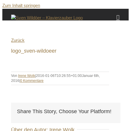
Zum Inhalt springen
Zurück
logo_sven-wildoeer
Von
Irene Wolk
|
2016-01-06T10:26:55+01:00
Januar 6th,
2016
|
0 Kommentare
Share This Story, Choose Your Platform!
Über den Autor:
Irene Wolk