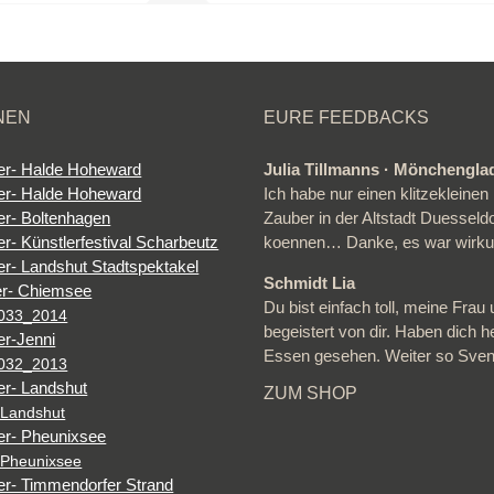
NEN
EURE FEEDBACKS
Julia Tillmanns · Mönchengl
Ich habe nur einen klitzeklein
Zauber in der Altstadt Duesseld
koennen… Danke, es war wirkun
Schmidt Lia
Du bist einfach toll, meine Frau 
_033_2014
begeistert von dir. Haben dich he
Essen gesehen. Weiter so Sven
_032_2013
ZUM SHOP
 Landshut
 Pheunixsee