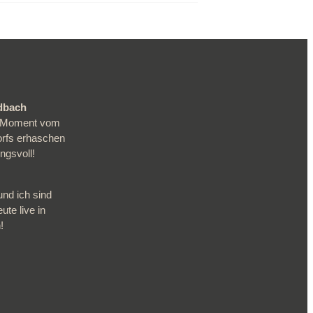
adbach
en Moment vom
orfs erhaschen
gsvoll!
und ich sind
ute live in
!