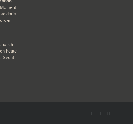
adbach
en Moment
sseldorfs
s war
und ich
ich heute
so Sven!
Facebook
Twitter
Instagram
Pinterest