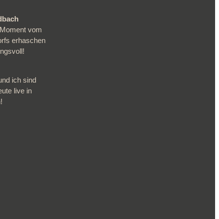
adbach
en Moment vom
orfs erhaschen
gsvoll!
und ich sind
ute live in
!