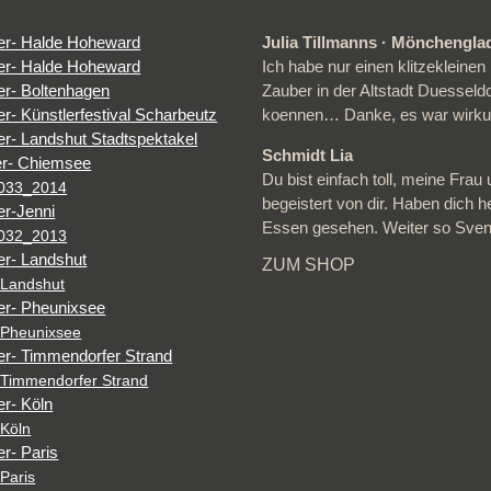
Julia Tillmanns · Mönchengl
Ich habe nur einen klitzeklein
Zauber in der Altstadt Duesseld
koennen… Danke, es war wirkun
Schmidt Lia
Du bist einfach toll, meine Frau 
_033_2014
begeistert von dir. Haben dich he
Essen gesehen. Weiter so Sven
_032_2013
ZUM SHOP
 Landshut
 Pheunixsee
 Timmendorfer Strand
 Köln
 Paris