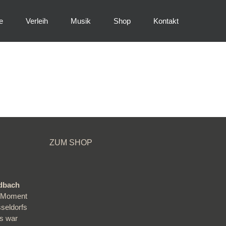
e
Verleih
Musik
Shop
Kontakt
ZUM SHOP
adbach
en Moment
sseldorfs
s war