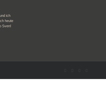
und ich
ich heute
so Sven!
Facebook
Twitter
Instagram
Pinterest